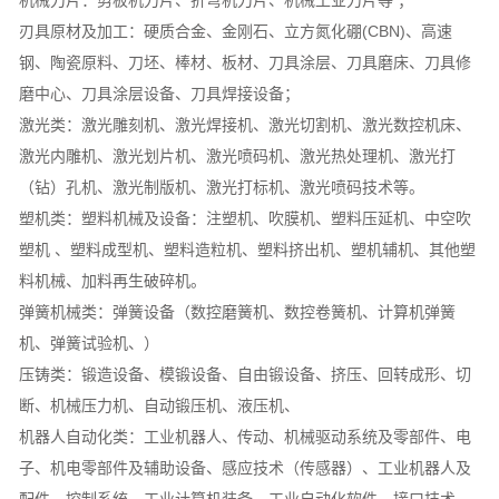
机械刀片：剪板机刀片、折弯机刀片、机械工业刀片等 ；
刃具原材及加工：硬质合金、金刚石、立方氮化硼(CBN)、高速
钢、陶瓷原料、刀坯、棒材、板材、刀具涂层、刀具磨床、刀具修
磨中心、刀具涂层设备、刀具焊接设备；
激光类：激光雕刻机、激光焊接机、激光切割机、激光数控机床、
激光内雕机、激光划片机、激光喷码机、激光热处理机、激光打
（钻）孔机、激光制版机、激光打标机、激光喷码技术等。
塑机类：塑料机械及设备：注塑机、吹膜机、塑料压延机、中空吹
塑机 、塑料成型机、塑料造粒机、塑料挤出机、塑机辅机、其他塑
料机械、加料再生破碎机。
弹簧机械类：弹簧设备（数控磨簧机、数控卷簧机、计算机弹簧
机、弹簧试验机、）
压铸类：锻造设备、模锻设备、自由锻设备、挤压、回转成形、切
断、机械压力机、自动锻压机、液压机、
机器人自动化类：工业机器人、传动、机械驱动系统及零部件、电
子、机电零部件及辅助设备、感应技术（传感器）、工业机器人及